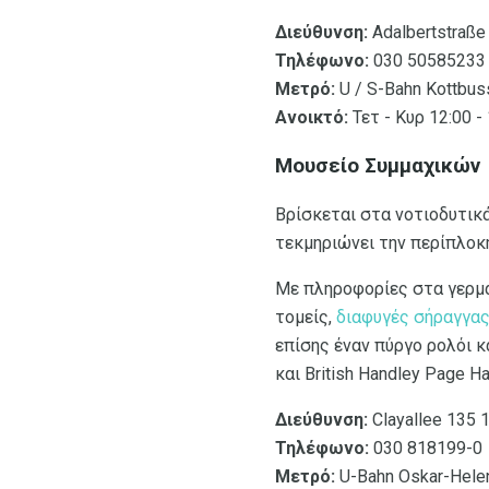
Διεύθυνση:
Adalbertstraße
Τηλέφωνο:
030 50585233
Μετρό:
U / S-Bahn Kottbus
Ανοικτό:
Τετ - Κυρ 12:00 -
Μουσείο Συμμαχικών
Βρίσκεται στα νοτιοδυτικ
τεκμηριώνει την περίπλοκ
Με πληροφορίες στα γερμα
τομείς,
διαφυγές σήραγγα
επίσης έναν πύργο ρολόι κ
και British Handley Page 
Διεύθυνση:
Clayallee 135 
Τηλέφωνο:
030 818199-0
Μετρό:
U-Bahn Oskar-Helen