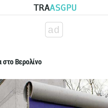
ad
 στο Βερολίνο