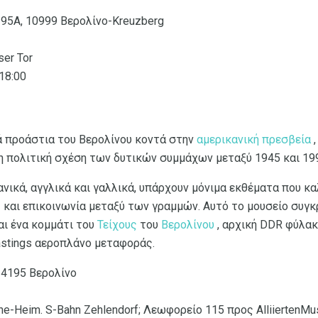
 95Α, 10999 Βερολίνο-Kreuzberg
ser Tor
 18:00
ά προάστια του Βερολίνου κοντά στην
αμερικανική πρεσβεία
,
η πολιτική σχέση των δυτικών συμμάχων μεταξύ 1945 και 19
νικά, αγγλικά και γαλλικά, υπάρχουν μόνιμα εκθέματα που κ
ς
και επικοινωνία μεταξύ των γραμμών. Αυτό το μουσείο συγ
αι ένα κομμάτι του
Τείχους
του
Βερολίνου
, αρχική DDR φύλακα
Hastings αεροπλάνο μεταφοράς.
14195 Βερολίνο
e-Heim. S-Bahn Zehlendorf; Λεωφορείο 115 προς AlliiertenM