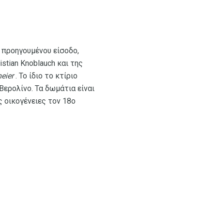
ευ προηγουμένου είσοδο,
stian Knoblauch και της
eier
. Το ίδιο το κτίριο
Βερολίνο. Τα δωμάτια είναι
ς οικογένειες τον 18ο