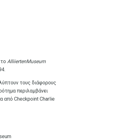
 το
AlliiertenMuseum
94.
αλύπτουν τους διάφορους
κρότημα περιλαμβάνει
 από Checkpoint Charlie
useum