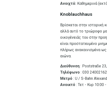
Ανοιχτό:
Καθημερινά (εκτό
Knoblauchhaus
Βρίσκεται στην ιστορική κ
αλλά αυτό το τριώροφο μου
οικογένειάς του στην προ
είναι προστατευμένο μνημε
πλήρως ανακαινισμένα ως μ
αιώνα.
Διεύθυνση
: Poststraße 23
Τηλέφωνο
: 030 24002162
Μετρό
: U / S-Bahn Alexan
Ανοικτό
: Τετ - Κυρ 10:00 -