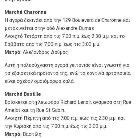
Marché Charonne
Η αγορά ξεκινάει από την 129 Boulevard de Charonne και
μετακινείται στην οδό Alexandre Dumas
Ανοιχτό Τετάρτη από τις 7:00 π.μ. έως 2:30 μ.μ. και το
Σάββατο από τις 7:00 π.μ. έως τις 3:00 μ.μ.
Μετρό:
Αλέξανδρος Δούμας
Αυτή η πολυσύχναστη αγορά γειτονιάς είναι γνωστή για
τα εξαιρετικά προϊόντα της, ενώ τα κοντινά αρτοποιεία
είναι σχεδόν ομοιόμορφα καλά.
Marché Bastille
Βρίσκεται στη λεωφόρο Richard Lenoir, ανάμεσα στη Rue
Amelot και τη Rue St-Sabin.
Ανοιχτή Πέμπτη από τις 7:00 π.μ. έως τις 2:30 μ.μ. και
την Κυριακή από τις 7:00 π.μ. έως τις 3:00 μ.μ.
Μετρό:
Βαστίλη