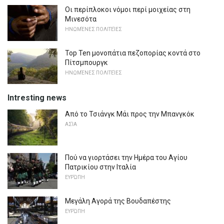
Οι περίπλοκοι νόμοι περί μοιχείας στη
Μινεσότα
ΗΝΩΜΈΝΕΣ ΠΟΛΙΤΕΊΕΣ
Top Ten μονοπάτια πεζοπορίας κοντά στο
Πίτσμπουργκ
ΗΝΩΜΈΝΕΣ ΠΟΛΙΤΕΊΕΣ
Intresting news
Από το Τσιάνγκ Μάι προς την Μπανγκόκ
ΑΣΊΑ
Πού να γιορτάσει την Ημέρα του Αγίου
Πατρικίου στην Ιταλία
ΕΥΡΏΠΗ
Μεγάλη Αγορά της Βουδαπέστης
ΕΥΡΏΠΗ