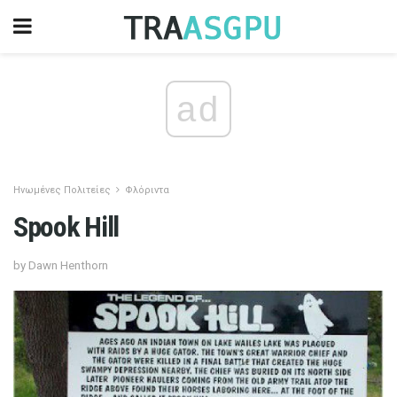
ad
Ηνωμένες Πολιτείες
Φλόριντα
Spook Hill
by Dawn Henthorn