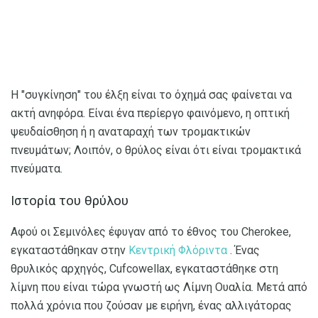
Η "συγκίνηση" του έλξη είναι το όχημά σας φαίνεται να
ακτή ανηφόρα. Είναι ένα περίεργο φαινόμενο, η οπτική
ψευδαίσθηση ή η αναταραχή των τρομακτικών
πνευμάτων; Λοιπόν, ο θρύλος είναι ότι είναι τρομακτικά
πνεύματα.
Ιστορία του θρύλου
Αφού οι Σεμινόλες έφυγαν από το έθνος του Cherokee,
εγκαταστάθηκαν στην
Κεντρική Φλόριντα
. Ένας
θρυλικός αρχηγός, Cufcowellax, εγκαταστάθηκε στη
λίμνη που είναι τώρα γνωστή ως Λίμνη Ουαλία. Μετά από
πολλά χρόνια που ζούσαν με ειρήνη, ένας αλλιγάτορας