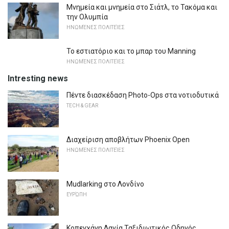
Μνημεία και μνημεία στο Σιάτλ, το Τακόμα και
την Ολυμπία
ΗΝΩΜΈΝΕΣ ΠΟΛΙΤΕΊΕΣ
Το εστιατόριο και το μπαρ του Manning
ΗΝΩΜΈΝΕΣ ΠΟΛΙΤΕΊΕΣ
Intresting news
Πέντε διασκέδαση Photo-Ops στα νοτιοδυτικά
TECH & GEAR
Διαχείριση αποβλήτων Phoenix Open
ΗΝΩΜΈΝΕΣ ΠΟΛΙΤΕΊΕΣ
Mudlarking στο Λονδίνο
ΕΥΡΏΠΗ
Κοπεγχάγη Δανία Ταξιδιωτικός Οδηγός