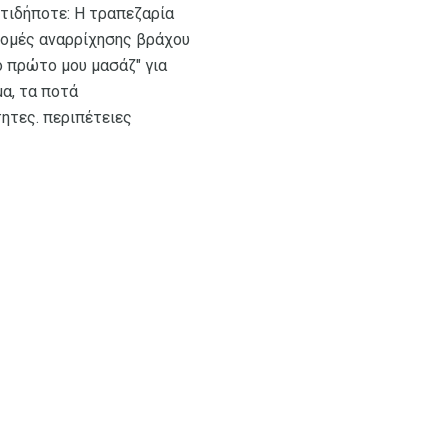
οτιδήποτε: Η τραπεζαρία
δρομές αναρρίχησης βράχου
ο πρώτο μου μασάζ" για
α, τα ποτά
ητες. περιπέτειες