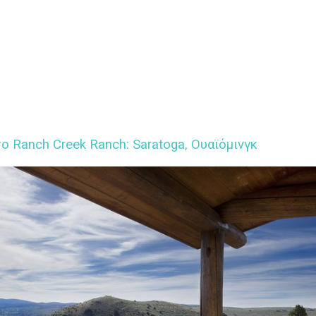
ο Ranch Creek Ranch: Saratoga, Ουαϊόμινγκ