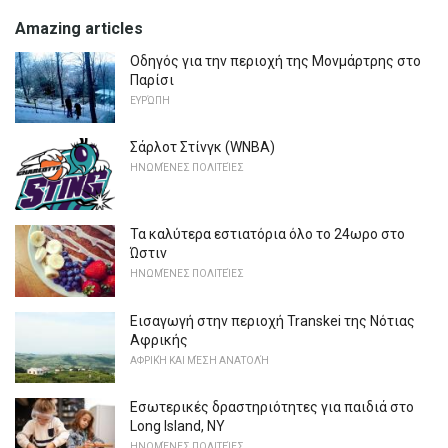
Amazing articles
Οδηγός για την περιοχή της Μονμάρτρης στο
Παρίσι
ΕΥΡΏΠΗ
Σάρλοτ Στίνγκ (WNBA)
ΗΝΩΜΈΝΕΣ ΠΟΛΙΤΕΊΕΣ
Τα καλύτερα εστιατόρια όλο το 24ωρο στο
Ώστιν
ΗΝΩΜΈΝΕΣ ΠΟΛΙΤΕΊΕΣ
Εισαγωγή στην περιοχή Transkei της Νότιας
Αφρικής
ΑΦΡΙΚΉ ΚΑΙ ΜΈΣΗ ΑΝΑΤΟΛΉ
Εσωτερικές δραστηριότητες για παιδιά στο
Long Island, NY
ΗΝΩΜΈΝΕΣ ΠΟΛΙΤΕΊΕΣ