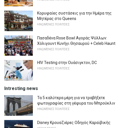
Κορυφαίες συστάσεις για την Ημέρα της
Μητέρας στο Queens
ΗΝΩΜΈΝΕΣ ΠΟΛΙΤΕΊΕΣ
Πασαδένα Rose Bowl Αγοράς Ψύλλων:
Χόλιγουντ Κυνήγι Θησαυρού + Celeb Haunt
ΗΝΩΜΈΝΕΣ ΠΟΛΙΤΕΊΕΣ
HIV Testing στην Ουάσιγκτον, DC
ΗΝΩΜΈΝΕΣ ΠΟΛΙΤΕΊΕΣ
Intresting news
Τα 5 καλύτερα μέρη για να τραβήξετε
φωτογραφίες στη γέφυρα του Μπρούκλιν
ΗΝΩΜΈΝΕΣ ΠΟΛΙΤΕΊΕΣ
Disney Κρουαζιέρες Οδηγός Καραϊβικής