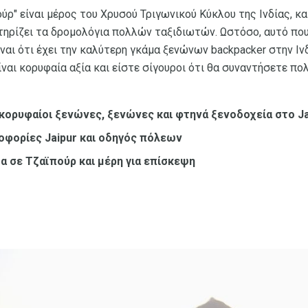
ύρ" είναι μέρος του Χρυσού Τριγωνικού Κύκλου της Ινδίας, κα
ηρίζει τα δρομολόγια πολλών ταξιδιωτών. Ωστόσο, αυτό που
ίναι ότι έχει την καλύτερη γκάμα ξενώνων backpacker στην Ιν
ναι κορυφαία αξία και είστε σίγουροι ότι θα συναντήσετε π
 κορυφαίοι ξενώνες, ξενώνες και φτηνά ξενοδοχεία στο Ja
οφορίες Jaipur και οδηγός πόλεων
α σε Τζαϊπούρ και μέρη για επίσκεψη