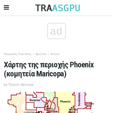
ad
Ηνωμένες Πολιτείες
Αριζόνα
Φοίνιξ
Χάρτης της περιοχής Phoenix
(κομητεία Maricopa)
by Τζούντι Χέντινγκ