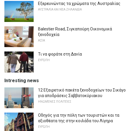
Εξερευνώντας τα χρώματα της Αυστραλίας
ΑΥΣΤΡΑΛΊΑ ΚΑΙ ΝΈΑ ΖΗΛΑΝΔΊΑ
Balestier Road, Σιγκαπούρη Οικονομικά
ξενοδοχεία
ΑΣΊΑ
Τι να φοράτε στη Δανία
ΕΥΡΏΠΗ
Intresting news
12 Εξαιρετικό πακέτα ξενοδοχείων του Σικάγο
για αποδράσεις Σαββατοκύριακου
ΗΝΩΜΈΝΕΣ ΠΟΛΙΤΕΊΕΣ
Οδηγός για την πόλη των τουριστών και τα
αξιοθέατα της στην κοιλάδα του Λίγηρα
ΕΥΡΏΠΗ