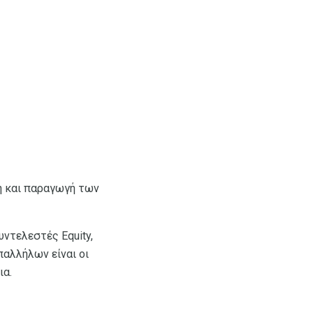
η και παραγωγή των
υντελεστές Equity,
παλλήλων είναι οι
ια.