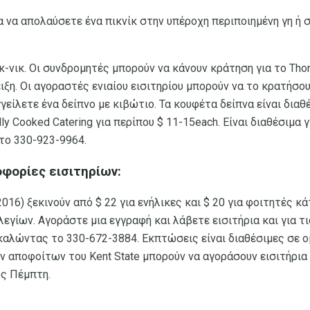
 να απολαύσετε ένα πικνίκ στην υπέροχη περιποιημένη γη ή 
κ-νικ. Οι συνδρομητές μπορούν να κάνουν κράτηση για το Thorn
ιξη. Οι αγοραστές ενιαίου εισιτηρίου μπορούν να το κρατήσου
γγείλετε ένα δείπνο με κιβώτιο. Τα κουφέτα δείπνα είναι δια
ally Cooked Catering για περίπου $ 11-15each. Είναι διαθέσιμ
το 330-923-9964.
φορίες εισιτηρίων:
 2016) ξεκινούν από $ 22 για ενήλικες και $ 20 για φοιτητές 
εγίων. Αγοράστε μια εγγραφή και λάβετε εισιτήρια και για τι
 καλώντας το 330-672-3884. Εκπτώσεις είναι διαθέσιμες σε 
 αποφοίτων του Kent State μπορούν να αγοράσουν εισιτήρια δ
ς Πέμπτη.