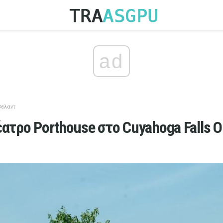
ad
βελαντ
έατρο Porthouse στο Cuyahoga Falls O