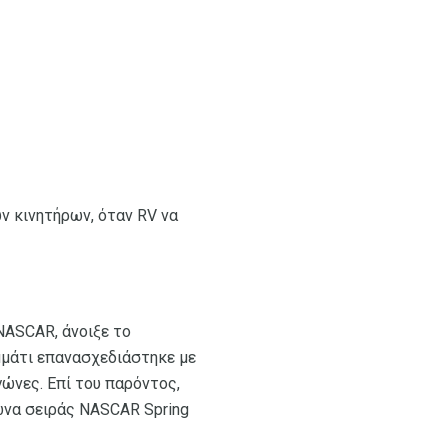
ν κινητήρων, όταν RV να
 NASCAR, άνοιξε το
μμάτι επανασχεδιάστηκε με
γώνες. Επί του παρόντος,
γώνα σειράς NASCAR Spring