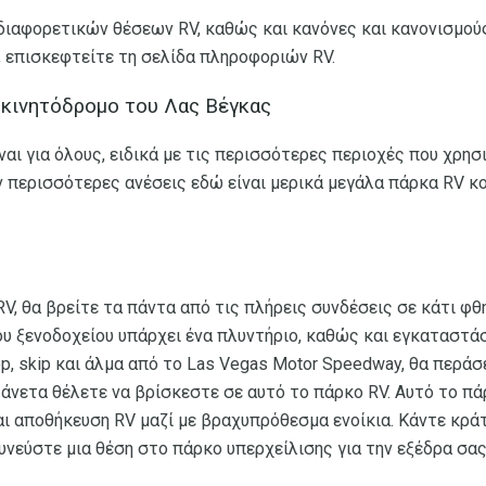
διαφορετικών θέσεων RV, καθώς και κανόνες και κανονισμούς
 επισκεφτείτε τη σελίδα πληροφοριών RV.
οκινητόδρομο του Λας Βέγκας
ίναι για όλους, ειδικά με τις περισσότερες περιοχές που χρη
ν περισσότερες ανέσεις εδώ είναι μερικά μεγάλα πάρκα RV κ
V, θα βρείτε τα πάντα από τις πλήρεις συνδέσεις σε κάτι φ
ου ξενοδοχείου υπάρχει ένα πλυντήριο, καθώς και εγκαταστάσ
p, skip και άλμα από το Las Vegas Motor Speedway, θα περάσ
 άνετα θέλετε να βρίσκεστε σε αυτό το πάρκο RV. Αυτό το π
ι αποθήκευση RV μαζί με βραχυπρόθεσμα ενοίκια. Κάντε κράτ
νεύστε μια θέση στο πάρκο υπερχείλισης για την εξέδρα σας