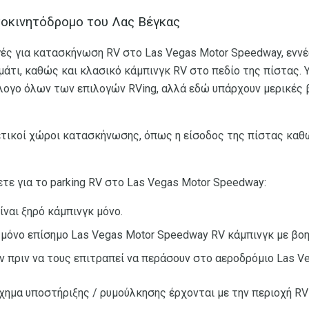
τοκινητόδρομο του Λας Βέγκας
ές για κατασκήνωση RV στο Las Vegas Motor Speedway, εννέ
μάτι, καθώς και κλασικό κάμπινγκ RV στο πεδίο της πίστας.
λογο όλων των επιλογών RVing, αλλά εδώ υπάρχουν μερικές 
τικοί χώροι κατασκήνωσης, όπως η είσοδος της πίστας καθώ
ρετε για το parking RV στο Las Vegas Motor Speedway:
είναι ξηρό κάμπινγκ μόνο.
ο μόνο επίσημο Las Vegas Motor Speedway RV κάμπινγκ με βο
ν πριν να τους επιτραπεί να περάσουν στο αεροδρόμιο Las V
όχημα υποστήριξης / ρυμούλκησης έρχονται με την περιοχή RV