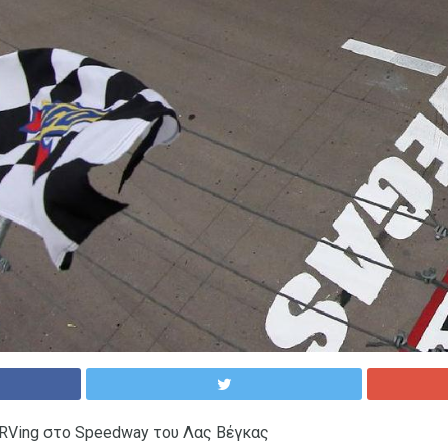
ο RVing στο Speedway του Λας Βέγκας