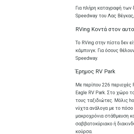
Για πλήρη καταγραφή των 
Speedway του Λας Βέγκας,
RVing Κοντά στον αυτ
Το RVing στην πίστα δεν ε
κάμπινγκ. Για όσους θέλου
Speedway.
Έρημος RV Park
Με περίπου 226 περιοχές R
Eagle RV Park. Στο χώρο τ
τους ταξιδιώτες. Μόλις ho
νύχτα ανάλογα με το πόσο
μακροχρόνια στάθμευση κα
σαββατοκύριακο ή διακινδυ
κούρσα.