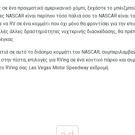
 σε ένα πραγματικό αμερικανικό χόμπι, ξεχάστε το μπέιζμπολ
ς NASCAR είναι περίπου τόσο παλιά όσο το NASCAR είναι το 
ε να RV σε ένα κομμάτι που όχι μόνο θα φροντίσει για την ε
λλές άλλες δραστηριότητες νυχτερινής διασκέδασης, θα πρέπ
έγκας.
ματιά σε αυτό το διάσημο κομμάτι του NASCAR, συμπεριλαμβα
g στην πίστα, επιλογές για RVing σε ένα κοντινό πάρκο και συ
το RVing σας Las Vegas Motor Speedway εκδρομή.