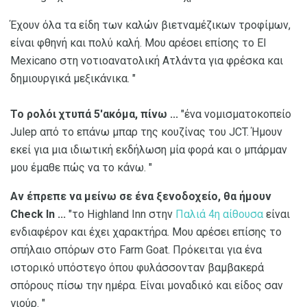
Έχουν όλα τα είδη των καλών βιετναμέζικων τροφίμων,
είναι φθηνή και πολύ καλή. Μου αρέσει επίσης το El
Mexicano στη νοτιοανατολική Ατλάντα για φρέσκα και
δημιουργικά μεξικάνικα. "
Το ρολόι χτυπά 5'ακόμα, πίνω ...
"ένα νομισματοκοπείο
Julep από το επάνω μπαρ της κουζίνας του JCT. Ήμουν
εκεί για μια ιδιωτική εκδήλωση μία φορά και ο μπάρμαν
μου έμαθε πώς να το κάνω. "
Αν έπρεπε να μείνω σε ένα ξενοδοχείο, θα ήμουν
Check In ...
"το Highland Inn στην
Παλιά 4η αίθουσα
είναι
ενδιαφέρον και έχει χαρακτήρα. Μου αρέσει επίσης το
σπήλαιο σπόρων στο Farm Goat. Πρόκειται για ένα
ιστορικό υπόστεγο όπου φυλάσσονταν βαμβακερά
σπόρους πίσω την ημέρα. Είναι μοναδικό και είδος σαν
γιούρ. "