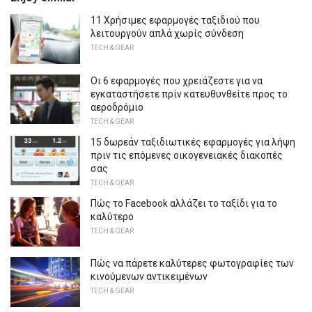
11 Χρήσιμες εφαρμογές ταξιδιού που
λειτουργούν απλά χωρίς σύνδεση
TECH & GEAR
Οι 6 εφαρμογές που χρειάζεστε για να
εγκαταστήσετε πρίν κατευθυνθείτε προς το
αεροδρόμιο
TECH & GEAR
15 δωρεάν ταξιδιωτικές εφαρμογές για λήψη
πριν τις επόμενες οικογενειακές διακοπές
σας
TECH & GEAR
Πώς το Facebook αλλάζει το ταξίδι για το
καλύτερο
TECH & GEAR
Πώς να πάρετε καλύτερες φωτογραφίες των
κινούμενων αντικειμένων
TECH & GEAR