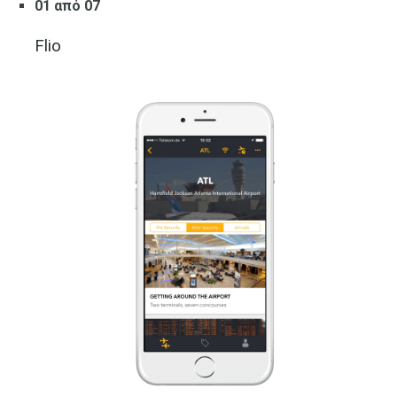
01 από 07
Flio