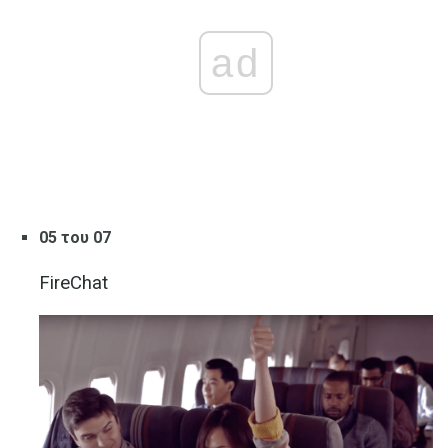
ad
05 του 07
FireChat