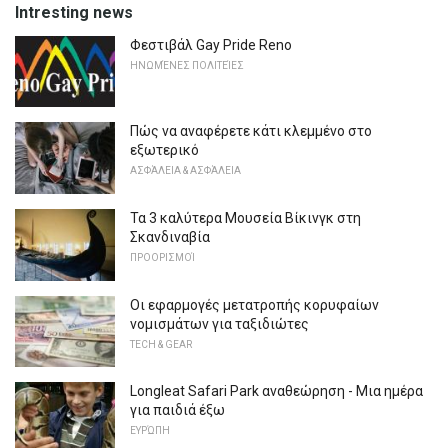
Intresting news
Φεστιβάλ Gay Pride Reno
ΗΝΩΜΈΝΕΣ ΠΟΛΙΤΕΊΕΣ
Πώς να αναφέρετε κάτι κλεμμένο στο
εξωτερικό
ΑΣΦΆΛΕΙΑ & ΑΣΦΆΛΕΙΑ
Τα 3 καλύτερα Μουσεία Βίκινγκ στη
Σκανδιναβία
ΠΡΟΟΡΙΣΜΟΊ
Οι εφαρμογές μετατροπής κορυφαίων
νομισμάτων για ταξιδιώτες
TECH & GEAR
Longleat Safari Park αναθεώρηση - Μια ημέρα
για παιδιά έξω
ΕΥΡΏΠΗ