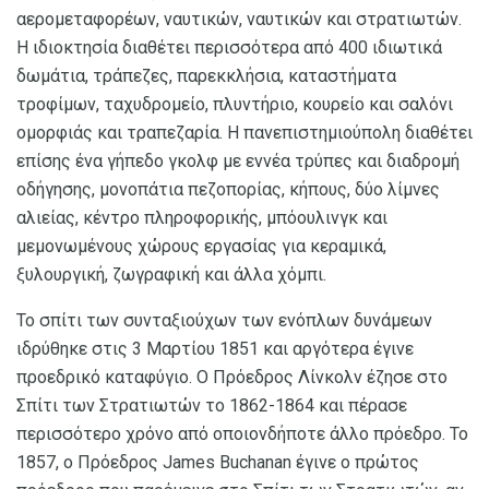
αερομεταφορέων, ναυτικών, ναυτικών και στρατιωτών.
Η ιδιοκτησία διαθέτει περισσότερα από 400 ιδιωτικά
δωμάτια, τράπεζες, παρεκκλήσια, καταστήματα
τροφίμων, ταχυδρομείο, πλυντήριο, κουρείο και σαλόνι
ομορφιάς και τραπεζαρία. Η πανεπιστημιούπολη διαθέτει
επίσης ένα γήπεδο γκολφ με εννέα τρύπες και διαδρομή
οδήγησης, μονοπάτια πεζοπορίας, κήπους, δύο λίμνες
αλιείας, κέντρο πληροφορικής, μπόουλινγκ και
μεμονωμένους χώρους εργασίας για κεραμικά,
ξυλουργική, ζωγραφική και άλλα χόμπι.
Το σπίτι των συνταξιούχων των ενόπλων δυνάμεων
ιδρύθηκε στις 3 Μαρτίου 1851 και αργότερα έγινε
προεδρικό καταφύγιο. Ο Πρόεδρος Λίνκολν έζησε στο
Σπίτι των Στρατιωτών το 1862-1864 και πέρασε
περισσότερο χρόνο από οποιονδήποτε άλλο πρόεδρο. Το
1857, ο Πρόεδρος James Buchanan έγινε ο πρώτος