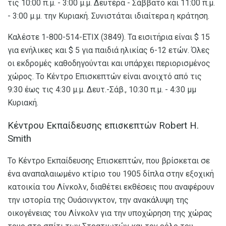
τις 10:00 π.μ. - 3:00 μ.μ. Δευτέρα - Σάββατο και 11:00 π.μ.
- 3:00 μ.μ. την Κυριακή. Συνιστάται ιδιαίτερα η κράτηση.
Καλέστε 1-800-514-ETIX (3849). Τα εισιτήρια είναι $ 15
για ενήλικες και $ 5 για παιδιά ηλικίας 6-12 ετών. Όλες
οι εκδρομές καθοδηγούνται και υπάρχει περιορισμένος
χώρος. Το Κέντρο Επισκεπτών είναι ανοιχτό από τις
9:30 έως τις 4:30 μ.μ. Δευτ.-Σάβ., 10:30 π.μ. - 4:30 μμ
Κυριακή.
Κέντρου Εκπαίδευσης επισκεπτών Robert H.
Smith
Το Κέντρο Εκπαίδευσης Επισκεπτών, που βρίσκεται σε
ένα αναπαλαιωμένο κτίριο του 1905 δίπλα στην εξοχική
κατοικία του Λίνκολν, διαθέτει εκθέσεις που αναφέρουν
την ιστορία της Ουάσινγκτον, την ανακάλυψη της
οικογένειας του Λίνκολν για την υποχώρηση της χώρας