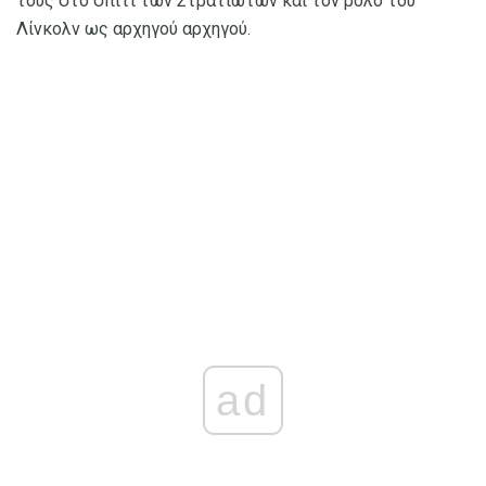
τους στο σπίτι των Στρατιωτών και τον ρόλο του
Λίνκολν ως αρχηγού αρχηγού.
ad