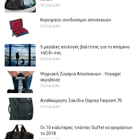
TECH & GEAR
Κορυφαίοι συνδυασμοί αποσκευών
TECH & GEAR
5 μεγάλες επιλογές βαλίτσας για το επόμενο
ταξίδι σας
TECH & GEAR
Ψηφιακή Ζυγαριά Αποσκευών - Voyager
ακριβείας
TECH & GEAR
Αναθεώρηση: Σακίδιο Osprey Farpoint 70
TECH & GEAR
Οι 10 καλύτερες τσάντες Duffel να αγοράσουν
το 2018