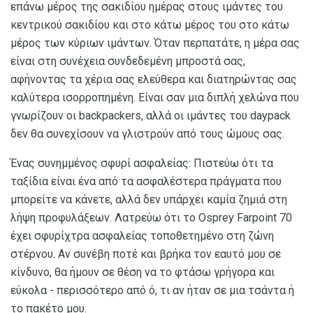
επάνω μέρος της σακιδίου ημέρας στους ιμάντες του
κεντρικού σακιδίου και στο κάτω μέρος του στο κάτω
μέρος των κύριων ιμάντων. Όταν περπατάτε, η μέρα σας
είναι στη συνέχεια συνδεδεμένη μπροστά σας,
αφήνοντας τα χέρια σας ελεύθερα και διατηρώντας σας
καλύτερα ισορροπημένη. Είναι σαν μια διπλή χελώνα που
γνωρίζουν οι backpackers, αλλά οι ιμάντες του daypack
δεν θα συνεχίσουν να γλιστρούν από τους ώμους σας.
Ένας συνημμένος σφυρί ασφαλείας: Πιστεύω ότι τα
ταξίδια είναι ένα από τα ασφαλέστερα πράγματα που
μπορείτε να κάνετε, αλλά δεν υπάρχει καμία ζημιά στη
λήψη προφυλάξεων. Λατρεύω ότι το Osprey Farpoint 70
έχει σφυρίχτρα ασφαλείας τοποθετημένο στη ζώνη
στέρνου. Αν συνέβη ποτέ και βρήκα τον εαυτό μου σε
κίνδυνο, θα ήμουν σε θέση να το φτάσω γρήγορα και
εύκολα - περισσότερο από ό, τι αν ήταν σε μια τσάντα ή
το πακέτο μου.