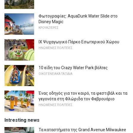
Φωτογραφίες: AquaDunk Water Slide στο
Disney Magic
ΚΡΟΥΑΖΙΈΡΕΣ
IX Ψυχαγωγικό Πάρκο Εσωτερικού Χώρου
ΗΝΩΜΈΝΕΣ ΠΟΛΙΤΕΊΕΣ
10 είδη του Crazy Water Park βόλτες
ΟΙΚΟΓΕΝΕΙΑΚΆ ΤΑΞΊΔΙΑ
Ένας οδηγός για τον καιρό, τα φεστιβάλ και τα
γεγονότα στη Φλώριδα τον Φεβρουάριο
ΗΝΩΜΈΝΕΣ ΠΟΛΙΤΕΊΕΣ
Intresting news
Τα καταστήματα της Grand Avenue Milwaukee