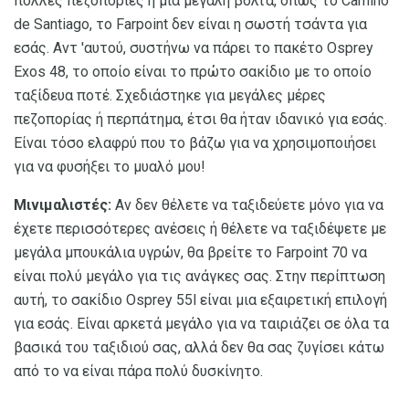
πολλές πεζοπορίες ή μια μεγάλη βόλτα, όπως το Camino
de Santiago, το Farpoint δεν είναι η σωστή τσάντα για
εσάς. Αντ 'αυτού, συστήνω να πάρει το πακέτο Osprey
Exos 48, το οποίο είναι το πρώτο σακίδιο με το οποίο
ταξίδευα ποτέ. Σχεδιάστηκε για μεγάλες μέρες
πεζοπορίας ή περπάτημα, έτσι θα ήταν ιδανικό για εσάς.
Είναι τόσο ελαφρύ που το βάζω για να χρησιμοποιήσει
για να φυσήξει το μυαλό μου!
Μινιμαλιστές:
Αν δεν θέλετε να ταξιδεύετε μόνο για να
έχετε περισσότερες ανέσεις ή θέλετε να ταξιδέψετε με
μεγάλα μπουκάλια υγρών, θα βρείτε το Farpoint 70 να
είναι πολύ μεγάλο για τις ανάγκες σας. Στην περίπτωση
αυτή, το σακίδιο Osprey 55l είναι μια εξαιρετική επιλογή
για εσάς. Είναι αρκετά μεγάλο για να ταιριάζει σε όλα τα
βασικά του ταξιδιού σας, αλλά δεν θα σας ζυγίσει κάτω
από το να είναι πάρα πολύ δυσκίνητο.