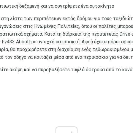
ατιωτική δεξαμενή και να συντρίψετε ένα αυτοκίνητο
k στη λίστα των περιπέτειων εκτός δρόμου για τους ταξιδιώτ
ιοργανώσεις στις Ηνωμένες Πολιτείες, όπου οι πολίτες μπορο
ατιωτικά οχήματα. Κατά τη διάρκεια της περιπέτειας Drive a
ς Fv433 Abbott με ανοιχτή καταπακτή. Αφού έχετε πάρει αρκε
ιρία, θα προχωρήσετε στη διαχείριση ενός τεθωρακισμένου
ό τον οδηγό να κοιτάξει μέσα από ένα περικόσκιο για να δει π
ρείτε ακόμη και να πυροβολήσετε τυφλά όστρακα από το κανόν