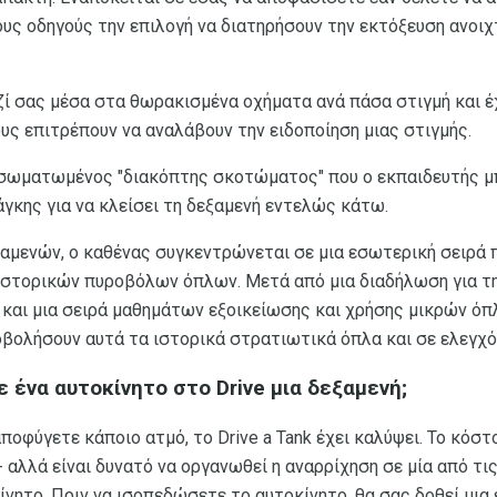
τους οδηγούς την επιλογή να διατηρήσουν την εκτόξευση ανοι
αζί σας μέσα στα θωρακισμένα οχήματα ανά πάσα στιγμή και 
υς επιτρέπουν να αναλάβουν την ειδοποίηση μιας στιγμής.
νσωματωμένος "διακόπτης σκοτώματος" που ο εκπαιδευτής μπ
γκης για να κλείσει τη δεξαμενή εντελώς κάτω.
αμενών, ο καθένας συγκεντρώνεται σε μια εσωτερική σειρά 
sh ιστορικών πυροβόλων όπλων. Μετά από μια διαδήλωση για 
αι μια σειρά μαθημάτων εξοικείωσης και χρήσης μικρών όπ
ροβολήσουν αυτά τα ιστορικά στρατιωτικά όπλα και σε ελεγχ
 ένα αυτοκίνητο στο Drive μια δεξαμενή;
οφύγετε κάποιο ατμό, το Drive a Tank έχει καλύψει. Το κόστο
- αλλά είναι δυνατό να οργανωθεί η αναρρίχηση σε μία από τι
ίνητο. Πριν να ισοπεδώσετε το αυτοκίνητο, θα σας δοθεί μια 