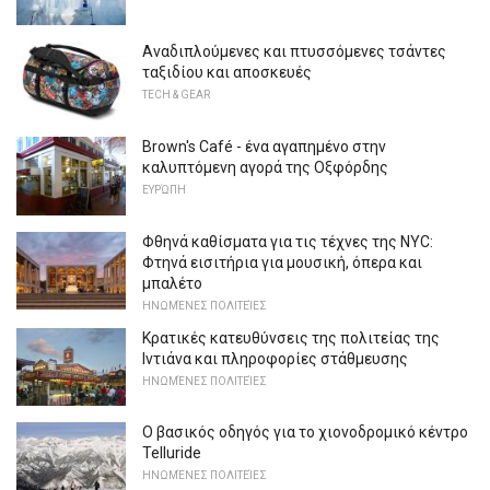
Αναδιπλούμενες και πτυσσόμενες τσάντες
ταξιδίου και αποσκευές
TECH & GEAR
Brown's Café - ένα αγαπημένο στην
καλυπτόμενη αγορά της Οξφόρδης
ΕΥΡΏΠΗ
Φθηνά καθίσματα για τις τέχνες της NYC:
Φτηνά εισιτήρια για μουσική, όπερα και
μπαλέτο
ΗΝΩΜΈΝΕΣ ΠΟΛΙΤΕΊΕΣ
Κρατικές κατευθύνσεις της πολιτείας της
Ιντιάνα και πληροφορίες στάθμευσης
ΗΝΩΜΈΝΕΣ ΠΟΛΙΤΕΊΕΣ
Ο βασικός οδηγός για το χιονοδρομικό κέντρο
Telluride
ΗΝΩΜΈΝΕΣ ΠΟΛΙΤΕΊΕΣ