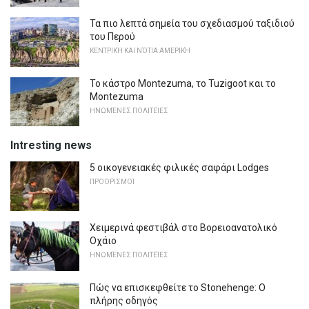
Τα πιο λεπτά σημεία του σχεδιασμού ταξιδιού
του Περού
ΚΕΝΤΡΙΚΉ ΚΑΙ ΝΌΤΙΑ ΑΜΕΡΙΚΉ
Το κάστρο Montezuma, το Tuzigoot και το
Montezuma
ΗΝΩΜΈΝΕΣ ΠΟΛΙΤΕΊΕΣ
Intresting news
5 οικογενειακές φιλικές σαφάρι Lodges
ΠΡΟΟΡΙΣΜΟΊ
Χειμερινά φεστιβάλ στο Βορειοανατολικό
Οχάιο
ΗΝΩΜΈΝΕΣ ΠΟΛΙΤΕΊΕΣ
Πώς να επισκεφθείτε το Stonehenge: Ο
πλήρης οδηγός