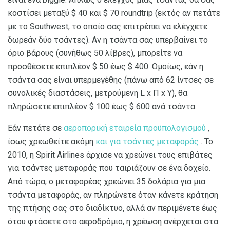
κοστίσει μεταξύ $ 40 και $ 70 roundtrip (εκτός αν πετάτε
με το Southwest, το οποίο σας επιτρέπει να ελέγχετε
δωρεάν δύο τσάντες). Αν η τσάντα σας υπερβαίνει το
όριο βάρους (συνήθως 50 λίβρες), μπορείτε να
προσθέσετε επιπλέον $ 50 έως $ 400. Ομοίως, εάν η
τσάντα σας είναι υπερμεγέθης (πάνω από 62 ίντσες σε
συνολικές διαστάσεις, μετρούμενη L x Π x Υ), θα
πληρώσετε επιπλέον $ 100 έως $ 600 ανά τσάντα.
Εάν πετάτε σε
αεροπορική εταιρεία προϋπολογισμού
,
ίσως χρεωθείτε ακόμη
και για τσάντες μεταφοράς
. Το
2010, η Spirit Airlines άρχισε να χρεώνει τους επιβάτες
για τσάντες μεταφοράς που ταιριάζουν σε ένα δοχείο.
Από τώρα, ο μεταφορέας χρεώνει 35 δολάρια για μια
τσάντα μεταφοράς, αν πληρώνετε όταν κάνετε κράτηση
της πτήσης σας στο διαδίκτυο, αλλά αν περιμένετε έως
ότου φτάσετε στο αεροδρόμιο, η χρέωση ανέρχεται στα