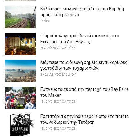
Καλύτερες επιλογές ταξιδιού από Βομβάη
προς Γκόα με τρένο
ΙΝΔΊΑ
Ο προϋπολογισμός δεν είναι κακός στο
Excalibur του Λας Βέγκας
ΗΝΩΜΈΝΕΣ ΠΟΛΙΤΕΊΕΣ
Μάντεψε ποια διεθνή σημεία είναι κορυφές
για ταξίδια των ευχαριστιών;
ΣΧΕΔΙΑΣΜΌΣ ΤΑΞΙΔΙΟΎ
Εμπνευστείτε από την περιοχή του Bay Faire
του Maker
ΗΝΩΜΈΝΕΣ ΠΟΛΙΤΕΊΕΣ
Εστιατόρια στην Indianapolis όπου τα παιδιά
τρώνε δωρεάν την Τετάρτη
ΗΝΩΜΈΝΕΣ ΠΟΛΙΤΕΊΕΣ