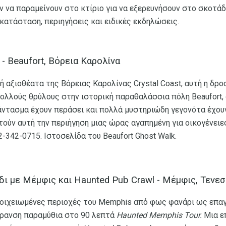
να παραμείνουν στο κτίριο για να εξερευνήσουν στο σκοτάδι 
κατάσταση, περιηγήσεις και ειδικές εκδηλώσεις.
 - Beaufort, Βόρεια Καρολίνα
ή αξιοθέατα της Βόρειας Καρολίνας Crystal Coast, αυτή η δρ
πολλούς θρύλους στην ιστορική παραθαλάσσια πόλη Beaufort,
φάντασμα έχουν περάσει και πολλά μυστηριώδη γεγονότα έχου
ούν αυτή την περιήγηση μιας ώρας αγαπημένη για οικογένειες
-342-0715. Ιστοσελίδα του Beaufort Ghost Walk.
δι με Μέμφις και Haunted Pub Crawl - Μέμφις, Τενεσ
τοιχειωμένες περιοχές του Memphis από φως φανάρι ως επα
χρανση παραμύθια στο 90 λεπτά
Haunted Memphis Tour.
Μια επ