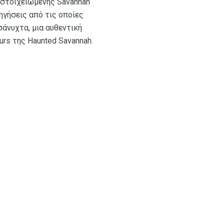
στοιχειωμένης Savannah
ηγήσεις από τις οποίες
άνυχτα, μια αυθεντική
rs της Haunted Savannah.