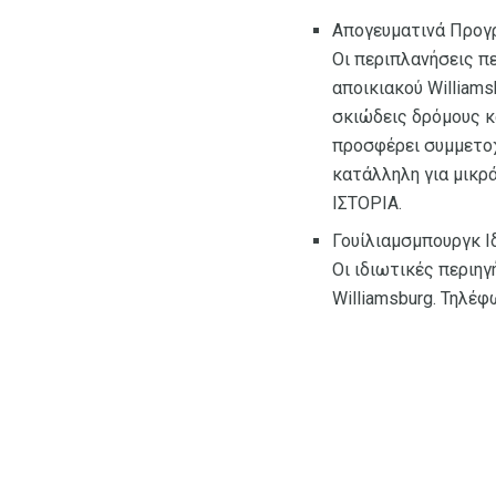
Απογευματινά Προγρ
Οι περιπλανήσεις 
αποικιακού William
σκιώδεις δρόμους κ
προσφέρει συμμετοχή
κατάλληλη για μικρά
ΙΣΤΟΡΙΑ.
Γουίλιαμσμπουργκ Ι
Οι ιδιωτικές περιη
Williamsburg. Τηλέφ