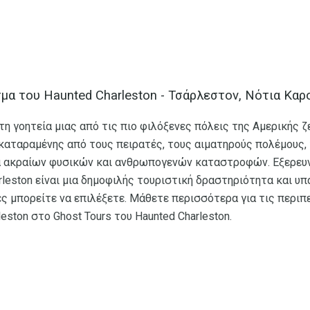
μα του Haunted Charleston - Τσάρλεστον, Νότια Καρ
η γοητεία μιας από τις πιο φιλόξενες πόλεις της Αμερικής ζε
καταραμένης από τους πειρατές, τους αιματηρούς πολέμους,
ιρά ακραίων φυσικών και ανθρωπογενών καταστροφών. Εξερε
leston είναι μια δημοφιλής τουριστική δραστηριότητα και υ
ς μπορείτε να επιλέξετε. Μάθετε περισσότερα για τις περιπ
ston στο Ghost Tours του Haunted Charleston.