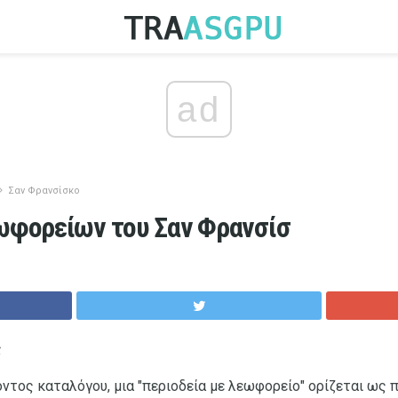
ad
Σαν Φρανσίσκο
ωφορείων του Σαν Φρανσίσ
ς
ντος καταλόγου, μια "περιοδεία με λεωφορείο" ορίζεται ως 