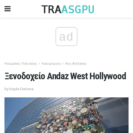
ad
Ηνωμένες Πολιτείες
Καλιφόρνια
Λος Άντζελες
Ξενοδοχείο Andaz West Hollywood
by Kayte Deioma