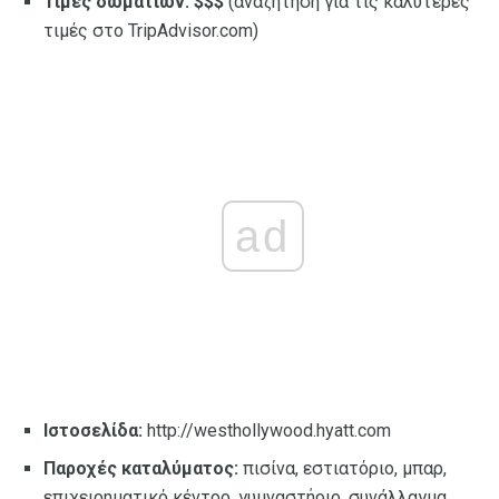
Τιμές δωματίων:
$$$
(αναζήτηση για τις καλύτερες
τιμές στο TripAdvisor.com)
ad
Ιστοσελίδα:
http://westhollywood.hyatt.com
Παροχές καταλύματος:
πισίνα, εστιατόριο, μπαρ,
επιχειρηματικό κέντρο, γυμναστήριο, συνάλλαγμα,