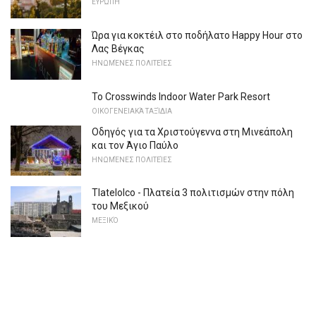
ΕΥΡΏΠΗ
Ώρα για κοκτέιλ στο ποδήλατο Happy Hour στο
Λας Βέγκας
ΗΝΩΜΈΝΕΣ ΠΟΛΙΤΕΊΕΣ
Το Crosswinds Indoor Water Park Resort
ΟΙΚΟΓΕΝΕΙΑΚΆ ΤΑΞΊΔΙΑ
Οδηγός για τα Χριστούγεννα στη Μινεάπολη
και τον Άγιο Παύλο
ΗΝΩΜΈΝΕΣ ΠΟΛΙΤΕΊΕΣ
Tlatelolco - Πλατεία 3 πολιτισμών στην πόλη
του Μεξικού
ΜΕΞΙΚΌ