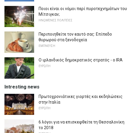
Ποιοι είναι οι νόμοι περί πυροτεχνημάτων του
Μίτσιγκαν;
ΗΝΩΜΈΝΕΣ ΠΟΛΙΤΕΊΕΣ
Περιποιηθείτε τον εαυτό σας: Επίπεδο
θυρωρού στα ξενοδοχεία
ΕΜΠΝΕΥΣΗ
Ο ιρλανδικός δημοκρατικός στρατός - ο IRA
ΕΥΡΏΠΗ
Intresting news
Πρωτοχρονιάτικες γιορτές και εκδηλώσεις
στην Ιταλία
ΕΥΡΏΠΗ
6 λόγοι για να επισκεφθείτε τη Θεσσαλονίκη
το 2018