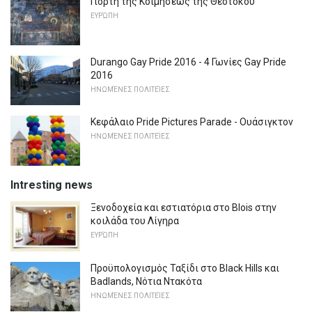
Γιορτή της Κοιμήσεως της Θεοτόκου
ΕΥΡΏΠΗ
Durango Gay Pride 2016 - 4 Γωνίες Gay Pride
2016
ΗΝΩΜΈΝΕΣ ΠΟΛΙΤΕΊΕΣ
Κεφάλαιο Pride Pictures Parade - Ουάσιγκτον
ΗΝΩΜΈΝΕΣ ΠΟΛΙΤΕΊΕΣ
Intresting news
Ξενοδοχεία και εστιατόρια στο Blois στην
κοιλάδα του Λίγηρα
ΕΥΡΏΠΗ
Προϋπολογισμός Ταξίδι στο Black Hills και
Badlands, Νότια Ντακότα
ΗΝΩΜΈΝΕΣ ΠΟΛΙΤΕΊΕΣ