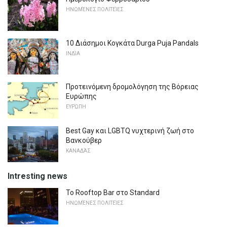
ΗΝΩΜΈΝΕΣ ΠΟΛΙΤΕΊΕΣ
10 Διάσημοι Κογκάτα Durga Puja Pandals
ΙΝΔΊΑ
Προτεινόμενη δρομολόγηση της Βόρειας
Ευρώπης
ΕΥΡΏΠΗ
Best Gay και LGBTQ νυχτερινή ζωή στο
Βανκούβερ
ΚΑΝΑΔΆΣ
Intresting news
Το Rooftop Bar στο Standard
ΗΝΩΜΈΝΕΣ ΠΟΛΙΤΕΊΕΣ