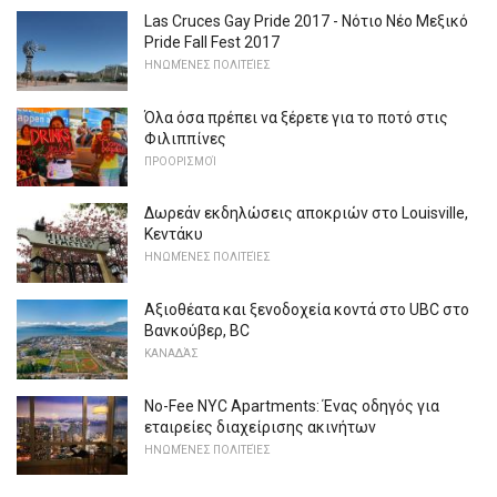
Las Cruces Gay Pride 2017 - Νότιο Νέο Μεξικό
Pride Fall Fest 2017
ΗΝΩΜΈΝΕΣ ΠΟΛΙΤΕΊΕΣ
Όλα όσα πρέπει να ξέρετε για το ποτό στις
Φιλιππίνες
ΠΡΟΟΡΙΣΜΟΊ
Δωρεάν εκδηλώσεις αποκριών στο Louisville,
Κεντάκυ
ΗΝΩΜΈΝΕΣ ΠΟΛΙΤΕΊΕΣ
Αξιοθέατα και ξενοδοχεία κοντά στο UBC στο
Βανκούβερ, BC
ΚΑΝΑΔΆΣ
No-Fee NYC Apartments: Ένας οδηγός για
εταιρείες διαχείρισης ακινήτων
ΗΝΩΜΈΝΕΣ ΠΟΛΙΤΕΊΕΣ