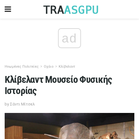
ad
Ηνωμένες Πολιτείες
Οχάιο
Κλίβελαντ
Κλίβελαντ Μουσείο Φυσικής
Ιστορίας
by Σάντι Μίτσελ