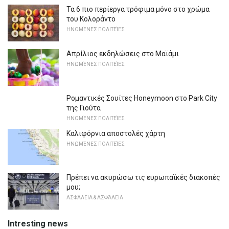
Τα 6 πιο περίεργα τρόφιμα μόνο στο χρώμα
του Κολοράντο
ΗΝΩΜΈΝΕΣ ΠΟΛΙΤΕΊΕΣ
Απρίλιος εκδηλώσεις στο Μαϊάμι
ΗΝΩΜΈΝΕΣ ΠΟΛΙΤΕΊΕΣ
Ρομαντικές Σουίτες Honeymoon στο Park City
της Γιούτα
ΗΝΩΜΈΝΕΣ ΠΟΛΙΤΕΊΕΣ
Καλιφόρνια αποστολές χάρτη
ΗΝΩΜΈΝΕΣ ΠΟΛΙΤΕΊΕΣ
Πρέπει να ακυρώσω τις ευρωπαϊκές διακοπές
μου;
ΑΣΦΆΛΕΙΑ & ΑΣΦΆΛΕΙΑ
Intresting news