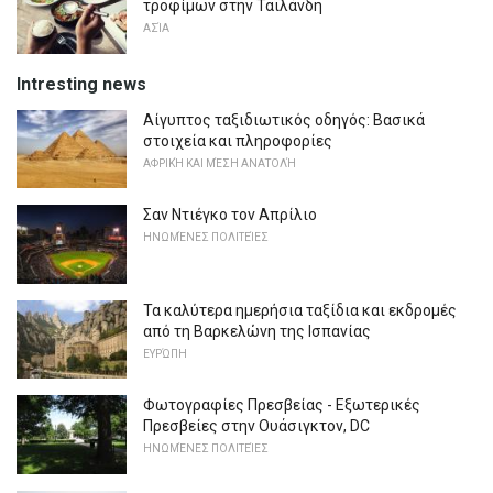
τροφίμων στην Ταϊλάνδη
ΑΣΊΑ
Intresting news
Αίγυπτος ταξιδιωτικός οδηγός: Βασικά
στοιχεία και πληροφορίες
ΑΦΡΙΚΉ ΚΑΙ ΜΈΣΗ ΑΝΑΤΟΛΉ
Σαν Ντιέγκο τον Απρίλιο
ΗΝΩΜΈΝΕΣ ΠΟΛΙΤΕΊΕΣ
Τα καλύτερα ημερήσια ταξίδια και εκδρομές
από τη Βαρκελώνη της Ισπανίας
ΕΥΡΏΠΗ
Φωτογραφίες Πρεσβείας - Εξωτερικές
Πρεσβείες στην Ουάσιγκτον, DC
ΗΝΩΜΈΝΕΣ ΠΟΛΙΤΕΊΕΣ