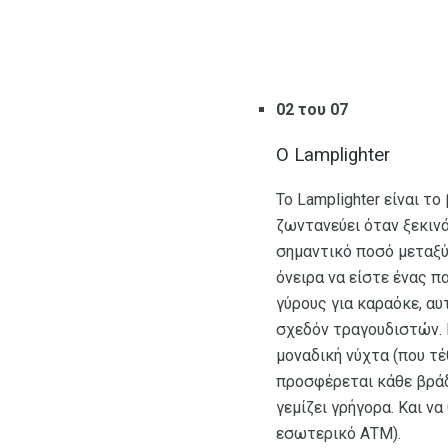
02 του 07
Ο Lamplighter
Το Lamplighter είναι τ
ζωντανεύει όταν ξεκινά
σημαντικό ποσό μεταξύ
όνειρα να είστε ένας π
γύρους για καραόκε, α
σχεδόν τραγουδιστών. Ε
μοναδική νύχτα (που τέ
προσφέρεται κάθε βράδυ
γεμίζει γρήγορα. Και ν
εσωτερικό ΑΤΜ).