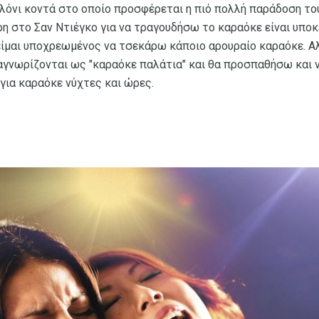
όνι κοντά στο οποίο προσφέρεται η πιό πολλή παράδοση του "I 
η στο Σαν Ντιέγκο για να τραγουδήσω το καραόκε είναι υποκ
είμαι υποχρεωμένος να τσεκάρω κάποιο αρουραίο καραόκε. Α
αγνωρίζονται ως "καραόκε παλάτια" και θα προσπαθήσω και 
για καραόκε νύχτες και ώρες.