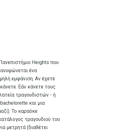
 Πανεπιστήμιο Heights που
υ ανυψώνεται ένα
ψηλή εμφάνιση. Αν έχετε
 κάνετε. Εάν κάνετε τους
λατεία τραγουδιστών - ή
achelorette και μια
αζί). Το καραόκε
 κατάλογος τραγουδιού του
για μετρητά (διαθέτει