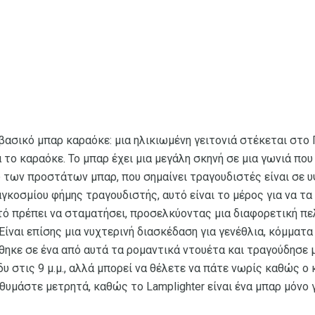
ο βασικό μπαρ καραόκε: μια ηλικιωμένη γειτονιά στέκεται στο
 το καραόκε. Το μπαρ έχει μια μεγάλη σκηνή σε μια γωνιά πο
 των προστάτων μπαρ, που σημαίνει τραγουδιστές είναι σε υ
αγκοσμίου φήμης τραγουδιστής, αυτό είναι το μέρος για να τα
υτό πρέπει να σταματήσει, προσελκύοντας μια διαφορετική πε
ίναι επίσης μια νυχτερινή διασκέδαση για γενέθλια, κόμματα b
θηκε σε ένα από αυτά τα ρομαντικά ντουέτα και τραγούδησε μ
 στις 9 μ.μ., αλλά μπορεί να θέλετε να πάτε νωρίς καθώς ο
α θυμάστε μετρητά, καθώς το Lamplighter είναι ένα μπαρ μόνο 