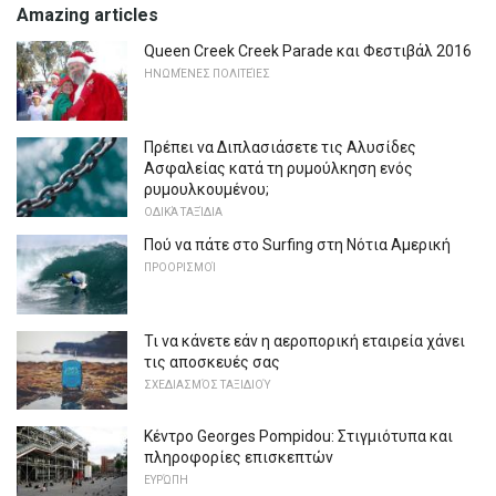
Amazing articles
Queen Creek Creek Parade και Φεστιβάλ 2016
ΗΝΩΜΈΝΕΣ ΠΟΛΙΤΕΊΕΣ
Πρέπει να Διπλασιάσετε τις Αλυσίδες
Ασφαλείας κατά τη ρυμούλκηση ενός
ρυμουλκουμένου;
ΟΔΙΚΆ ΤΑΞΊΔΙΑ
Πού να πάτε στο Surfing στη Νότια Αμερική
ΠΡΟΟΡΙΣΜΟΊ
Τι να κάνετε εάν η αεροπορική εταιρεία χάνει
τις αποσκευές σας
ΣΧΕΔΙΑΣΜΌΣ ΤΑΞΙΔΙΟΎ
Κέντρο Georges Pompidou: Στιγμιότυπα και
πληροφορίες επισκεπτών
ΕΥΡΏΠΗ