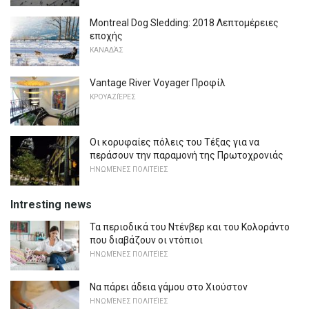
Montreal Dog Sledding: 2018 Λεπτομέρειες
εποχής
ΚΑΝΑΔΆΣ
Vantage River Voyager Προφίλ
ΚΡΟΥΑΖΙΈΡΕΣ
Οι κορυφαίες πόλεις του Τέξας για να
περάσουν την παραμονή της Πρωτοχρονιάς
ΗΝΩΜΈΝΕΣ ΠΟΛΙΤΕΊΕΣ
Intresting news
Τα περιοδικά του Ντένβερ και του Κολοράντο
που διαβάζουν οι ντόπιοι
ΗΝΩΜΈΝΕΣ ΠΟΛΙΤΕΊΕΣ
Να πάρει άδεια γάμου στο Χιούστον
ΗΝΩΜΈΝΕΣ ΠΟΛΙΤΕΊΕΣ