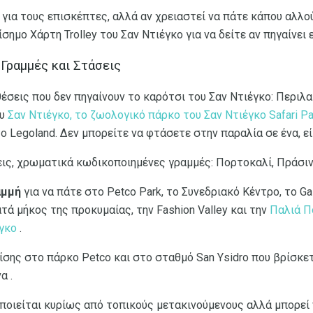
 για τους επισκέπτες, αλλά αν χρειαστεί να πάτε κάπου αλλο
ημο Χάρτη Trolley του Σαν Ντιέγκο για να δείτε αν πηγαίνει ε
 Γραμμές και Στάσεις
θέσεις που δεν πηγαίνουν το καρότσι του Σαν Ντιέγκο: Περιλ
ου
Σαν Ντιέγκο, το ζωολογικό πάρκο του Σαν Ντιέγκο Safari Pa
 το Legoland. Δεν μπορείτε να φτάσετε στην παραλία σε ένα, εί
ρεις, χρωματικά κωδικοποιημένες γραμμές: Πορτοκαλί, Πράσιν
αμμή
για να πάτε στο Petco Park, το Συνεδριακό Κέντρο, το Ga
ατά μήκος της προκυμαίας, την Fashion Valley και την
Παλιά Π
γκο
.
ίσης στο πάρκο Petco και στο σταθμό San Ysidro που βρίσκετ
α .
οιείται κυρίως από τοπικούς μετακινούμενους αλλά μπορεί 