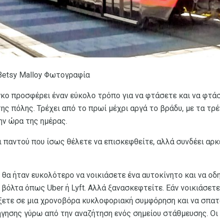
 Betsy Malloy Φωτογραφία
έγκο προσφέρει έναν εύκολο τρόπο για να φτάσετε και να φτ
ης πόλης. Τρέχει από το πρωί μέχρι αργά το βράδυ, με τα τρέ
ην ώρα της ημέρας.
ι παντού που ίσως θέλετε να επισκεφθείτε, αλλά συνδέει αρκ
θα ήταν ευκολότερο να νοικιάσετε ένα αυτοκίνητο και να οδη
βόλτα όπως Uber ή Lyft. Αλλά ξανασκεφτείτε. Εάν νοικιάσετε
ξετε σε μια χρονοβόρα κυκλοφοριακή συμφόρηση και να σπα
γησης γύρω από την αναζήτηση ενός σημείου στάθμευσης. Οι