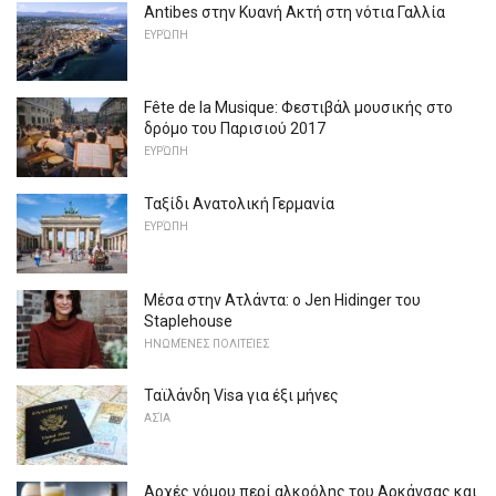
Antibes στην Κυανή Ακτή στη νότια Γαλλία
ΕΥΡΏΠΗ
Fête de la Musique: Φεστιβάλ μουσικής στο
δρόμο του Παρισιού 2017
ΕΥΡΏΠΗ
Ταξίδι Ανατολική Γερμανία
ΕΥΡΏΠΗ
Μέσα στην Ατλάντα: ο Jen Hidinger του
Staplehouse
ΗΝΩΜΈΝΕΣ ΠΟΛΙΤΕΊΕΣ
Ταϊλάνδη Visa για έξι μήνες
ΑΣΊΑ
Αρχές νόμου περί αλκοόλης του Αρκάνσας και