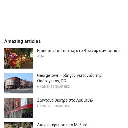
Amazing articles
Εμπειρία Tet Γιορτές στο Βιετνάμ σαν τοπικό
ΑΣΊΑ
Georgetown - οδηγός γειτονιάς της
Ουάσιγκτον, DC
ΗΝΩΜΈΝΕΣ ΠΟΛΙΤΕΊΕΣ
Ζωντανό θέατρο στο Λούισβιλ
ΗΝΩΜΈΝΕΣ ΠΟΛΙΤΕΊΕΣ
Διανυκτέρευση στο Μεξικό