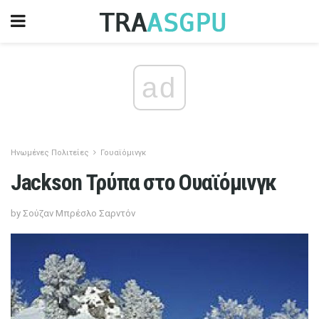
ad
Ηνωμένες Πολιτείες
Γουαϊόμινγκ
Jackson Τρύπα στο Ουαϊόμινγκ
by Σούζαν Μπρέσλο Σαρντόν