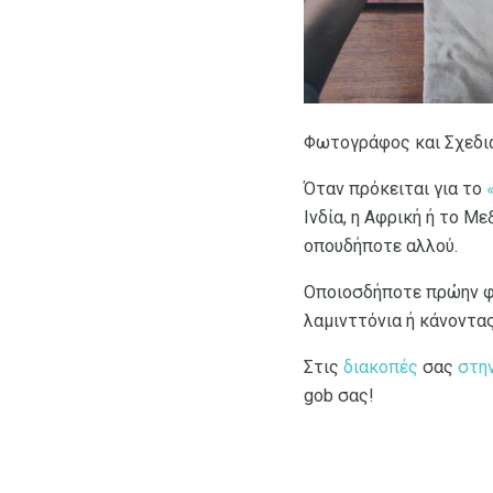
Φωτογράφος και Σχεδια
Όταν πρόκειται για το
Ινδία, η Αφρική ή το Μ
οπουδήποτε αλλού.
Οποιοσδήποτε πρώην φί
λαμινττόνια ή κάνοντα
Στις
διακοπές
σας
στη
gob σας!