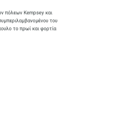
των πόλεων Kempsey και
, συμπεριλαμβανομένου του
πουλο το πρωί και φορτία