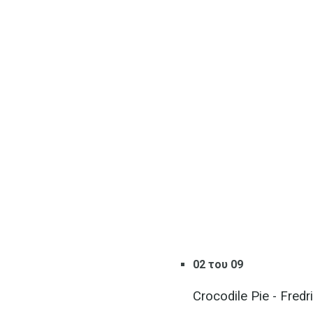
02 του 09
Crocodile Pie - Fre