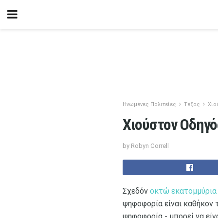
Ηνωμένες Πολιτείες
Τέξας
Χιο
Χιούστον Οδηγ
by Robyn Correll
Σχεδόν
οκτώ εκατομμύρια
ψηφοφορία είναι καθήκον τ
ψηφοφορία - μπορεί να είν