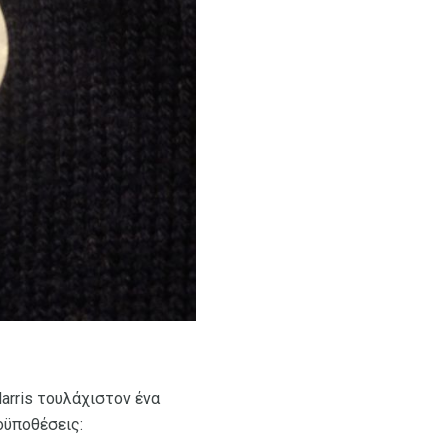
arris τουλάχιστον ένα
οϋποθέσεις: