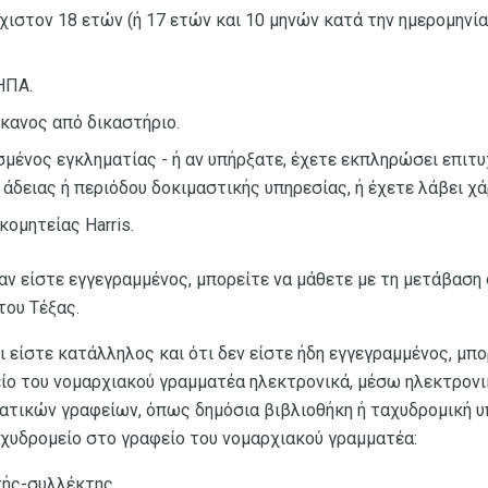
χιστον 18 ετών (ή 17 ετών και 10 μηνών κατά την ημερομηνί
ΗΠΑ.
ίκανος από δικαστήριο.
σμένος εγκληματίας - ή αν υπήρξατε, έχετε εκπληρώσει επιτ
άδειας ή περιόδου δοκιμαστικής υπηρεσίας, ή έχετε λάβει χ
κομητείας Harris.
 αν είστε εγγεγραμμένος, μπορείτε να μάθετε με τη μετάβαση
ου Τέξας.
ι είστε κατάλληλος και ότι δεν είστε ήδη εγγεγραμμένος, μπ
ίο του νομαρχιακού γραμματέα ηλεκτρονικά, μέσω ηλεκτρονι
ατικών γραφείων, όπως δημόσια βιβλιοθήκη ή ταχυδρομική υ
αχυδρομείο στο γραφείο του νομαρχιακού γραμματέα:
τής-συλλέκτης