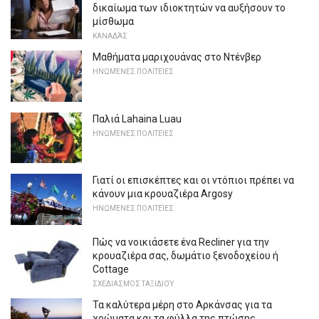
δικαίωμα των ιδιοκτητών να αυξήσουν το
μίσθωμα
ΚΑΝΑΔΆΣ
Μαθήματα μαριχουάνας στο Ντένβερ
ΗΝΩΜΈΝΕΣ ΠΟΛΙΤΕΊΕΣ
Παλιά Lahaina Luau
ΗΝΩΜΈΝΕΣ ΠΟΛΙΤΕΊΕΣ
Γιατί οι επισκέπτες και οι ντόπιοι πρέπει να
κάνουν μια κρουαζιέρα Argosy
ΗΝΩΜΈΝΕΣ ΠΟΛΙΤΕΊΕΣ
Πώς να νοικιάσετε ένα Recliner για την
κρουαζιέρα σας, δωμάτιο ξενοδοχείου ή
Cottage
ΣΧΕΔΙΑΣΜΌΣ ΤΑΞΙΔΙΟΎ
Τα καλύτερα μέρη στο Αρκάνσας για τα
χρώματα και τα φύλλα της πτώσης