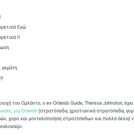
I
ορετικά Εγώ
ρετικά II
νωση
ι γεμάτη
η!
ιοχή του Ορλάντο, ο ex-Orlando Guide, Theresa Johnston, έχε
ωσης για Orlando
(στρατόπεδα, χριστιανικά στρατόπεδα, γυ
ν, χορό και μοντελοποίηση στρατόπεδων και πολλά άλλα) ν
καλοκαίρι.