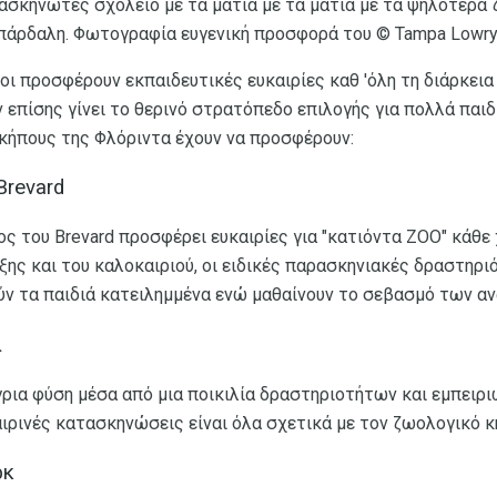
σκηνωτές σχολείο με τα μάτια με τα μάτια με τα ψηλότερα
πάρδαλη. Φωτογραφία ευγενική προσφορά του © Tampa Lowry
ι προσφέρουν εκπαιδευτικές ευκαιρίες καθ 'όλη τη διάρκεια 
 επίσης γίνει το θερινό στρατόπεδο επιλογής για πολλά παιδι
κήπους της Φλόριντα έχουν να προσφέρουν:
Brevard
 του Brevard προσφέρει ευκαιρίες για "κατιόντα ZOO" κάθε 
ης και του καλοκαιριού, οι ειδικές παρασκηνιακές δραστηρι
ν τα παιδιά κατειλημμένα ενώ μαθαίνουν το σεβασμό των α
λ
ρια ​​φύση μέσα από μια ποικιλία δραστηριοτήτων και εμπειριώ
αιρινές κατασκηνώσεις είναι όλα σχετικά με τον ζωολογικό 
ρκ