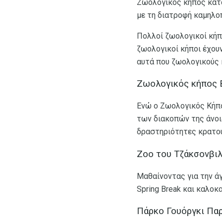
Ζωολογικός κήπος κατα
με τη διατροφή καμηλο
Πολλοί ζωολογικοί κήπο
ζωολογικοί κήποι έχουν
αυτά που ζωολογικούς 
Ζωολογικός κήπος 
Ενώ ο Ζωολογικός Κήπος
των διακοπών της άνοιξ
δραστηριότητες κρατού
Zoo του Τζάκσονβι
Μαθαίνοντας για την άγ
Spring Break και καλοκ
Πάρκο Γουόργκι Πα