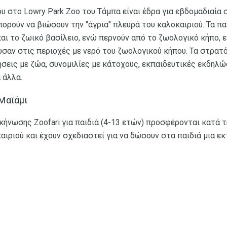
υ στο Lowry Park Zoo του Τάμπα είναι έδρα για εβδομαδιαία
ορούν να βιώσουν την "άγρια" πλευρά του καλοκαιριού. Τα πα
και το ζωικό βασίλειο, ενώ περνούν από το ζωολογικό κήπο, 
υσαν στις περιοχές με νερό του ζωολογικού κήπου. Τα στρατ
εις με ζώα, συνομιλίες με κάτοχους, εκπαιδευτικές εκδηλώσ
 άλλα.
Μαϊάμι
ήνωσης Zoofari για παιδιά (4-13 ετών) προσφέρονται κατά τη
ιριού και έχουν σχεδιαστεί για να δώσουν στα παιδιά μια εκτί