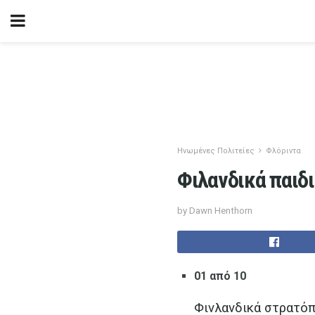
Ηνωμένες Πολιτείες
Φλόριντα
Φιλανδικά παι
by Dawn Henthorn
01 από 10
Φινλανδικά στρατόπ