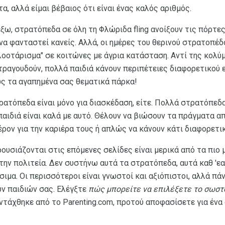
α, αλλά είμαι βέβαιος ότι είναι ένας καλός αριθμός.
έξω, στρατόπεδα σε όλη τη Φλώριδα fling ανοίξουν τις πόρτε
να φανταστεί κανείς. Αλλά, οι ημέρες του θερινού στρατοπέδ
λοοτάρισμα" σε κοιτώνες με άγρια ​​κατάσταση. Αντί της κολύ
 τραγουδούν, πολλά παιδιά κάνουν περιπέτειες διαφορετικού ε
πως τα αγαπημένα σας θεματικά πάρκα!
ρατόπεδα είναι μόνο για διασκέδαση, είτε. Πολλά στρατόπεδ
παιδιά είναι καλά με αυτό. Θέλουν να βιώσουν τα πράγματα α
ρον για την καριέρα τους ή απλώς να κάνουν κάτι διαφορετι
ουσιάζονται στις επόμενες σελίδες είναι μερικά από τα πιο 
την πολιτεία. Δεν συστήνω αυτά τα στρατόπεδα, αυτά καθ 'ε
έσιμα. Οι περισσότεροι είναι γνωστοί και αξιόπιστοι, αλλά 
ν παιδιών σας. Ελέγξτε
πώς μπορείτε να επιλέξετε το σωστ
υντάχθηκε από το Parenting.com, προτού αποφασίσετε για ένα