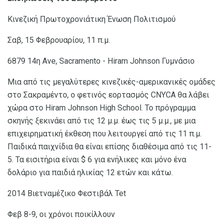
Κινεζική Πρωτοχρονιάτικη Ένωση Πολιτισμού
Σαβ, 15 Φεβρουαρίου, 11 π.μ.
6879 14η Ave, Sacramento - Hiram Johnson Γυμνάσιο
Μια από τις μεγαλύτερες κινεζικές-αμερικανικές ομάδες
στο Σακραμέντο, ο φετινός εορτασμός CNYCA θα λάβει
χώρα στο Hiram Johnson High School. Το πρόγραμμα
σκηνής ξεκινάει από τις 12 μ.μ. έως τις 5 μ.μ., με μια
επιχειρηματική έκθεση που λειτουργεί από τις 11 π.μ.
Παιδικά παιχνίδια θα είναι επίσης διαθέσιμα από τις 11-
5. Τα εισιτήρια είναι $ 6 για ενήλικες και μόνο ένα
δολάριο για παιδιά ηλικίας 12 ετών και κάτω.
2014 Βιετναμέζικο Φεστιβάλ Tet
Φεβ 8-9, οι χρόνοι ποικίλλουν