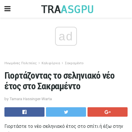
ad
Ηνωμένες Πολιτείες
Καλιφόρνια
Σακραμέντο
Γιορτάζοντας το σεληνιακό νέο
έτος στο Σακραμέντο
by Tamara Hassinger-Warta
Γιορτάστε το νέο σεληνιακό έτος στο σπίτι ή έξω στην