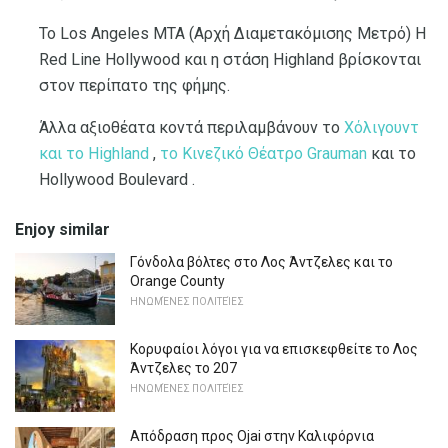
Το Los Angeles MTA (Αρχή Διαμετακόμισης Μετρό) Η
Red Line Hollywood και η στάση Highland βρίσκονται
στον περίπατο της φήμης.
Άλλα αξιοθέατα κοντά περιλαμβάνουν το
Χόλιγουντ
και το Highland
,
το Κινεζικό Θέατρο Grauman
και το
Hollywood Boulevard .
Enjoy similar
Γόνδολα βόλτες στο Λος Άντζελες και το
Orange County
ΗΝΩΜΈΝΕΣ ΠΟΛΙΤΕΊΕΣ
Κορυφαίοι λόγοι για να επισκεφθείτε το Λος
Άντζελες το 207
ΗΝΩΜΈΝΕΣ ΠΟΛΙΤΕΊΕΣ
Απόδραση προς Ojai στην Καλιφόρνια