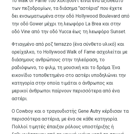
Το Walk of Fame του Χόλιγουντ είναι ένα αξιοθέατο
των πεζοδρομίων, τα διάσημα "αστέρια" που έχετε
δει ενσωματωμένα στην οδό Hollywood Boulevard από
την οδό Gower μέχρι τη λεωφόρο La Brea και στην
οδό Vine από την οδό Yucca έως τη λεωφόρο Sunset.
Φτιαγμένο από ροζ terrazzo (ένα σύνθετο υλικό) και
ορείχαλκο, το Hollywood Walk of Fame ασχολείται με
διάσημους ανθρώπους στην τηλεόραση, το
ραδιόφωνο, το φιλμ, τη μουσική και το δράμα. Ένα
εικονίδιο τοποθετημένο στο αστέρι υποδηλώνει την
κατηγορία στην οποία τιμάται ο άνθρωπος και
μερικοί άνθρωποι παίρνουν περισσότερα από ένα
αστέρι.
Ο Cowboy και ο τραγουδιστής Gene Autry κέρδισαν τα
περισσότερα αστέρια, με ένα σε κάθε κατηγορία.
Πολλοί τιμητές έπαιξαν ρόλους υποστήριξης ή