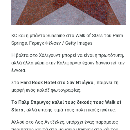
KC και η μπάντα Sunshine στο Walk of Stars του Palm
Springs. Γκρέγκ Φέλσεν / Getty Images
Η βόλτα στο Χόλιγουντ μπορεί να είναι η πρωτότυπη,
αλλά άλλα μέρη στην Καλιφόρνια έχουν δανειστεί την
έννοια.
Στο
Hard Rock Hotel στο Σαν Ντιέγκο
, παίρνει τη
μορφή ενός κολάζ φωτογραφίας.
Το Παλμ Σπρινγκς καλεί τους δικούς τους Walk of
Stars
, αλλά επίσης τιμά τους πολιτικούς ηγέτες.
Αλλού στο Λος Άντζελες, υπάρχει ένας παρόμοιος
περίπατος κοντά στο μουσείο Grammy στο κέντρο