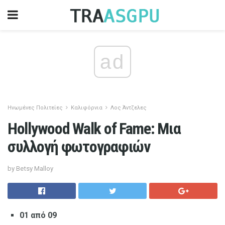
ad
Ηνωμένες Πολιτείες
Καλιφόρνια
Λος Άντζελες
Hollywood Walk of Fame: Μια
συλλογή φωτογραφιών
by Betsy Malloy
01 από 09