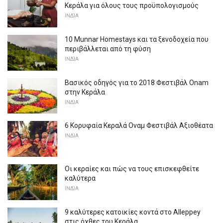
Κεράλα για όλους τους προϋπολογισμούς
ΙΝΔΊΑ
10 Munnar Homestays και τα ξενοδοχεία που
περιβάλλεται από τη φύση
ΙΝΔΊΑ
Βασικός οδηγός για το 2018 Φεστιβάλ Onam
στην Κεράλα
ΙΝΔΊΑ
6 Κορυφαία Κεραλά Οναμ Φεστιβάλ Αξιοθέατα
ΙΝΔΊΑ
Οι κεραίες και πώς να τους επισκεφθείτε
καλύτερα
ΙΝΔΊΑ
9 καλύτερες κατοικίες κοντά στο Alleppey
στις όχθες του Κεράλα