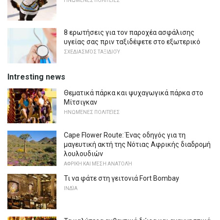
ΗΝΩΜΈΝΕΣ ΠΟΛΙΤΕΊΕΣ
8 ερωτήσεις για τον παροχέα ασφάλισης
υγείας σας πριν ταξιδέψετε στο εξωτερικό
ΣΧΕΔΙΑΣΜΌΣ ΤΑΞΙΔΙΟΎ
Intresting news
Θεματικά πάρκα και ψυχαγωγικά πάρκα στο
Μίτσιγκαν
ΗΝΩΜΈΝΕΣ ΠΟΛΙΤΕΊΕΣ
Cape Flower Route: Ένας οδηγός για τη
μαγευτική ακτή της Νότιας Αφρικής διαδρομή
λουλουδιών
ΑΦΡΙΚΉ ΚΑΙ ΜΈΣΗ ΑΝΑΤΟΛΉ
Τι να φάτε στη γειτονιά Fort Bombay
ΙΝΔΊΑ