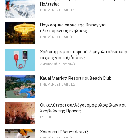
Πολιτείες
ΗΝΩΜΈΝΕΣ ΠΟΛΙΤΕΊΕΣ
Παγκόσμιες άκρες της Disney για
ηλικιωμένους ενήλικες
ΗΝΩΜΈΝΕΣ ΠΟΛΙΤΕΊΕΣ
Χρέωση με μια διαφορά: 5 μεγάλα αξεσουάρ
ισχύος για ταξιδιώτες
ΣΧΕΔΙΑΣΜΌΣ ΤΑΞΙΔΙΟΎ
Kauai Marriott Resort και Beach Club
ΗΝΩΜΈΝΕΣ ΠΟΛΙΤΕΊΕΣ
Οι καλύτεροι συλλόγοι ομοφυλοφίλων και
λεσβιών της Πράγας
ΕΥΡΏΠΗ
Χόκεϊ επί Ρόουντ Φοίνιξ