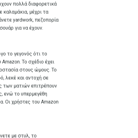
άρχουν πολλά διαφορετικά
ε καλαμάκια, μέχρι τα
άνετε yardwork, πεζοπορία
σουάρ για να έχουν.
ργο το γεγονός ότι το
 Amazon. Το σχέδιο έχει
ροστασία στους ώμους. Το
ό, λεκέ και αντοχή σε
ές των ματιών επιτρέπουν
ς, ενώ το υπερμεγέθη
τα. Οι χρήστες του Amazon
νετε με στυλ, το