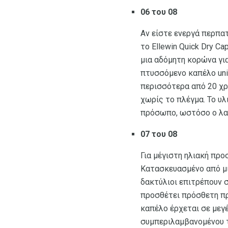
06 του 08
Αν είστε ενεργά περπα
το Ellewin Quick Dry Ca
μια αδόμητη κορώνα γι
πτυσσόμενο καπέλο unis
περισσότερα από 20 χρώ
χωρίς το πλέγμα. Το υ
πρόσωπο, ωστόσο ο λαι
07 του 08
Για μέγιστη ηλιακή προσ
Κατασκευασμένο από μί
δακτύλιοι επιτρέπουν σ
προσθέτει πρόσθετη πρ
καπέλο έρχεται σε μεγέ
συμπεριλαμβανομένου τ