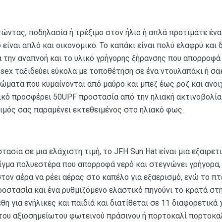
τώντας, ποδηλασία ή τρέξιμο στον ήλιο ή απλά προτιμάτε έν
p είναι απλό και οικονομικό. Το καπάκι είναι πολύ ελαφρύ και 
α την αναπνοή και το υλικό γρήγορης ξήρανσης που απορροφά 
ex ταξιδεύει εύκολα με τοποθέτηση σε ένα ντουλαπάκι ή σακ
ματα που κυμαίνονται από μαύρο και μπεζ έως ροζ και ανοιχ
λικό προσφέρει 50UPF προστασία από την ηλιακή ακτινοβολία
μός σας παραμένει εκτεθειμένος στο ηλιακό φως.
τασία σε μια ελάχιστη τιμή, το JFH Sun Hat είναι μια εξαιρετι
γμα πολυεστέρα που απορροφά νερό και στεγνώνει γρήγορα,
τον αέρα να ρέει αέρας στο καπέλο για εξαερισμό, ενώ το πτ
οστασία και ένα ρυθμιζόμενο ελαστικό πηγούνι το κρατά στη 
θη για ενήλικες και παιδιά και διατίθεται σε 11 διαφορετικά
ου αξιοσημείωτου φωτεινού πράσινου ή πορτοκαλί πορτοκαλι