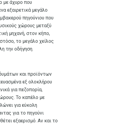
λο με άχυρο που
ένα εξαιρετικά μεγάλο
αμβακερού πηγούνιου που
φυσικούς χώρους μεταξύ
ική μηχανή, στον κήπο,
στόσο, το μεγάλο χείλος
λη την οδήγηση.
νδυμάτων και προϊόντων
σκευασμένα εξ ολοκλήρου
νικά για πεζοπορία,
ώρους. Το καπέλο με
λώνει για εύκολη
άντας για το πηγούνι
έτει εξαερισμό. Αν και το