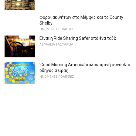
Φόροι ακινήτων στο Μέμφις και το County
Shelby
ΗΝΩΜΈΝΕΣ ΠΟΛΙΤΕΊΕΣ
Είναι η Ride Sharing Safer από ένα ταξί;
ΑΣΦΆΛΕΙΑ & ΑΣΦΆΛΕΙΑ
'Good Morning America' καλοκαιρινή συναυλία
οδηγός σειράς
ΗΝΩΜΈΝΕΣ ΠΟΛΙΤΕΊΕΣ