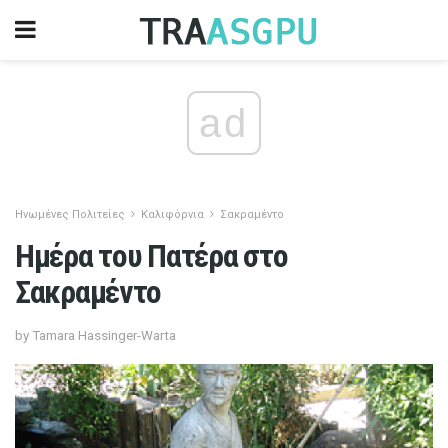
ad
Ηνωμένες Πολιτείες
Καλιφόρνια
Σακραμέντο
Ημέρα του Πατέρα στο
Σακραμέντο
by Tamara Hassinger-Warta