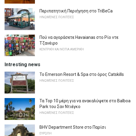
Περιπατητική Περιήγηση στο TriBeCa
ΗΝΩΜΈΝΕΣ ΠΟΛΙΤΕΊΕΣ
Πού να αγοράσετε Havaianas στο Ρίο ντε
Τζανέιρο
ΚΕΝΤΡΙΚΉ ΚΑΙ ΝΌΤΙΑ ΑΜΕΡΙΚΉ
Intresting news
Το Emerson Resort & Spa στο όρος Catskills
ΗΝΩΜΈΝΕΣ ΠΟΛΙΤΕΊΕΣ
Τα Top 10 μέρη για να ανακαλύψετε στο Balboa
Park του Σαν Ντιέγκο
ΗΝΩΜΈΝΕΣ ΠΟΛΙΤΕΊΕΣ
BHV Department Store στο Παρίσι
ΕΥΡΏΠΗ