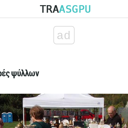
ad
ρές ψύλλων