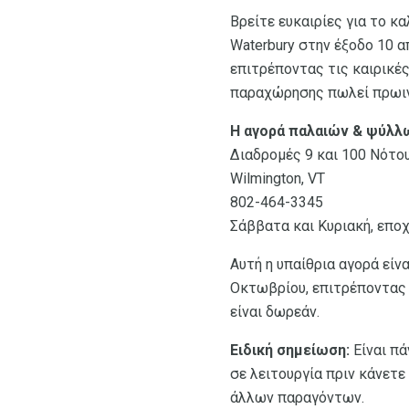
Βρείτε ευκαιρίες για το κ
Waterbury στην έξοδο 10 απ
επιτρέποντας τις καιρικέ
παραχώρησης πωλεί πρωινό
Η αγορά παλαιών & ψύλλω
Διαδρομές 9 και 100 Νότο
Wilmington, VT
802-464-3345
Σάββατα και Κυριακή, επο
Αυτή η υπαίθρια αγορά είν
Οκτωβρίου, επιτρέποντας κ
είναι δωρεάν.
Ειδική σημείωση:
Είναι πά
σε λειτουργία πριν κάνετε
άλλων παραγόντων.