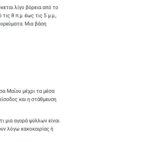
κεται λίγο βόρεια από το
ς 8 π.μ. έως τις 5 μ.μ.,
πορεύματα. Μια βάση
έσα Μαΐου μέχρι τα μέσα
 είσοδος και η στάθμευση
τι μια αγορά ψύλλων είναι
ουν λόγω κακοκαιρίας ή