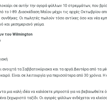
αλοκαίρι σε αυτήν την αγορά ψύλλων 10 στρεμμάτων, που βρίσ
ό το I-89. Διασκέδαση Μαΐου μέχρι τις αρχές Οκτωβρίου από τι
ς συνθήκες. Οι πωλητές πωλούν τόσο αντίκες όσο και νέα εμ
 και μεσημεριανό γεύμα.
ν του Wilmington
υ
χιακή
αι ανοιχτά τα Σαββατοκύριακα και τα αργά Δευτέρα από τα μ
αιρό. Είναι σε λειτουργία για περισσότερα από 30 χρόνια. Η
ντα μια καλή ιδέα να καλέσετε μπροστά για να βεβαιωθείτε ό
 ένα ξεχωριστό ταξίδι. Οι αγορές ψύλλων ενδέχεται να κλείσ