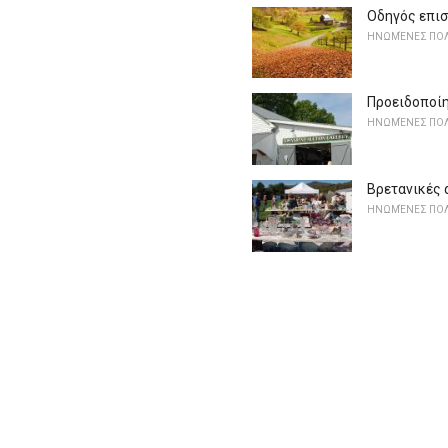
Οδηγός επισ
ΗΝΩΜΈΝΕΣ ΠΟΛ
Προειδοποίη
ΗΝΩΜΈΝΕΣ ΠΟΛ
Βρετανικές
ΗΝΩΜΈΝΕΣ ΠΟΛ