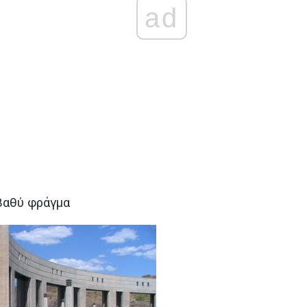
ad
 βαθύ φράγμα