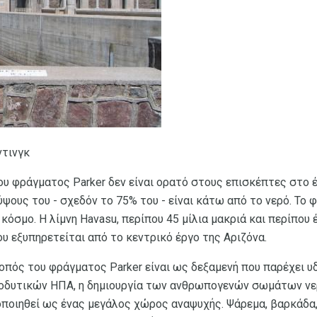
ντινγκ
ου φράγματος Parker δεν είναι ορατό στους επισκέπτες στο 
ψους του - σχεδόν το 75% του - είναι κάτω από το νερό. Το φ
όσμο. Η λίμνη Havasu, περίπου 45 μίλια μακριά και περίπου έν
ου εξυπηρετείται από το κεντρικό έργο της Αριζόνα.
πός του φράγματος Parker είναι ως δεξαμενή που παρέχει υ
οδυτικών ΗΠΑ, η δημιουργία των ανθρωπογενών σωμάτων νερ
ποιηθεί ως ένας μεγάλος χώρος αναψυχής. Ψάρεμα, βαρκάδα