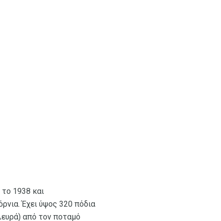
 το 1938 και
όρνια. Έχει ύψος 320 πόδια
λευρά) από τον ποταμό