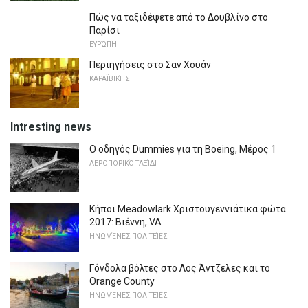
Πώς να ταξιδέψετε από το Δουβλίνο στο
Παρίσι
ΕΥΡΏΠΗ
Περιηγήσεις στο Σαν Χουάν
ΚΑΡΑΪΒΙΚΉΣ
Intresting news
Ο οδηγός Dummies για τη Boeing, Μέρος 1
ΑΕΡΟΠΟΡΙΚΌ ΤΑΞΊΔΙ
Κήποι Meadowlark Χριστουγεννιάτικα φώτα
2017: Βιέννη, VA
ΗΝΩΜΈΝΕΣ ΠΟΛΙΤΕΊΕΣ
Γόνδολα βόλτες στο Λος Άντζελες και το
Orange County
ΗΝΩΜΈΝΕΣ ΠΟΛΙΤΕΊΕΣ